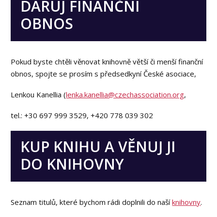
DARUJ FINANČNÍ
OBNOS
Pokud byste chtěli věnovat knihovně větší či menší finanční
obnos, spojte se prosím s předsedkyní České asociace,
Lenkou Kanellia (
lenka.kanellia@czechassociation.org
,
tel.: +30 697 999 3529, +420 778 039 302
KUP KNIHU A VĚNUJ JI
DO KNIHOVNY
Seznam titulů, které bychom rádi doplnili do naší
knihovny
.