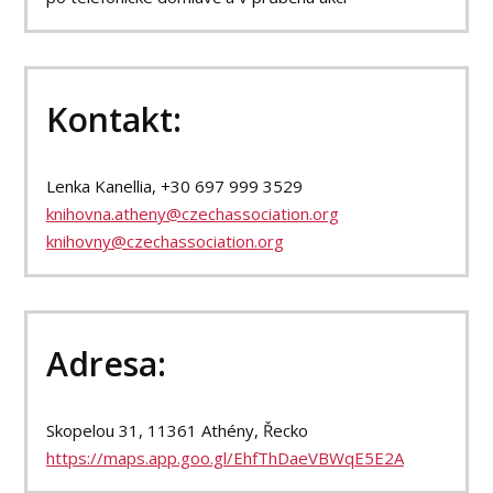
Kontakt:
Lenka Kanellia, +30 697 999 3529
knihovna.atheny@czechassociation.org
knihovny@czechassociation.org
Adresa:
Skopelou 31, 11361 Athény, Řecko
https://maps.app.goo.gl/EhfThDaeVBWqE5E2A